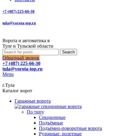
+7 (487) 225-66-30
tula@vorota-top.ru
Ворота и автоматика в
Туле и Тульской области
Search
Обратный звонок
+7 (487) 225-66-30
tula@vorota-top.ru
Menu
г.Тула
Каталог ворот
Гаражные ворота
По типу
Секционные
Подъёмные
Подъёмно-поворотные ворота
Рулонные, ролетные