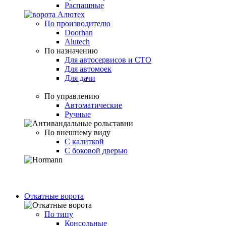
Распашные
По производителю
Doorhan
Alutech
По назначению
Для автосервисов и СТО
Для автомоек
Для дачи
По управлению
Автоматические
Ручные
По внешнему виду
С калиткой
С боковой дверью
Откатные ворота
По типу
Консольные