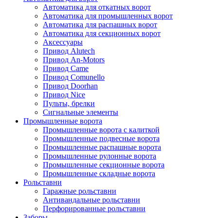
Автоматика для откатных ворот
Автоматика для промышленных ворот
Автоматика для распашных ворот
Автоматика для секционных ворот
Аксессуары
Привод Alutech
Привод An-Motors
Привод Came
Привод Comunello
Привод Doorhan
Привод Nice
Пульты, брелки
Сигнальные элементы
Промышленные ворота
Промышленные ворота с калиткой
Промышленные подвесные ворота
Промышленные распашные ворота
Промышленные рулонные ворота
Промышленные секционные ворота
Промышленные складные ворота
Рольставни
Гаражные рольставни
Антивандальные рольставни
Перфорированные рольставни
Заборы