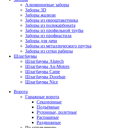
Алюминиевые заборы
Заборы 3D
Заборы жалюзи
Заборы из евроштакетника
Заборы из поликарбоната
Заборы из профильной трубы
Заборы из профнастила
Заборы для дачи
Заборы из металлического прутка
Заборы из сетки рабицы
Шлагбаумы
Шлагбаумы Alutech
Шлагбаумы An-Motors
Шлагбаумы Came
Шлагбаумы Doorhan
Шлагбаумы Nice
Ворота
Гаражные ворота
Секционные
Подъёмные
Рулонные, ролетные
Распашные
Раздвижные
По управлению