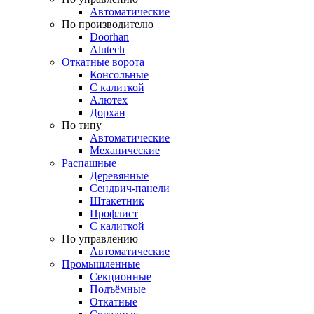
Автоматические
По производителю
Doorhan
Alutech
Откатные ворота
Консольные
С калиткой
Алютех
Дорхан
По типу
Автоматические
Механические
Распашные
Деревянные
Сендвич-панели
Штакетник
Профлист
С калиткой
По управлению
Автоматические
Промышленные
Секционные
Подъёмные
Откатные