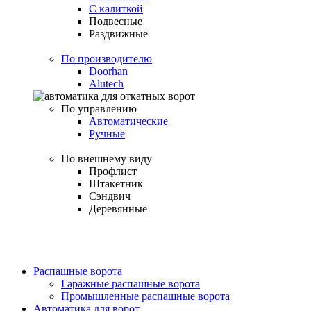
С калиткой
Подвесные
Раздвижные
По производителю
Doorhan
Alutech
По управлению
Автоматические
Ручные
По внешнему виду
Профлист
Штакетник
Сэндвич
Деревянные
Распашные ворота
Гаражные распашные ворота
Промышленные распашные ворота
Автоматика для ворот