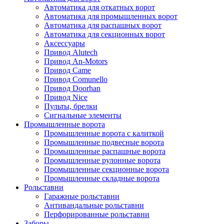
Автоматика для откатных ворот
Автоматика для промышленных ворот
Автоматика для распашных ворот
Автоматика для секционных ворот
Аксессуары
Привод Alutech
Привод An-Motors
Привод Came
Привод Comunello
Привод Doorhan
Привод Nice
Пульты, брелки
Сигнальные элементы
Промышленные ворота
Промышленные ворота с калиткой
Промышленные подвесные ворота
Промышленные распашные ворота
Промышленные рулонные ворота
Промышленные секционные ворота
Промышленные складные ворота
Рольставни
Гаражные рольставни
Антивандальные рольставни
Перфорированные рольставни
Заборы