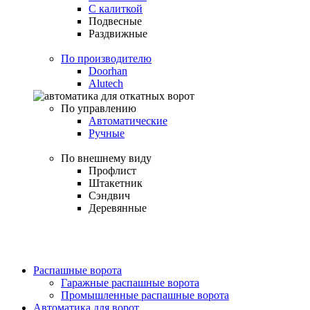
С калиткой
Подвесные
Раздвижные
По производителю
Doorhan
Alutech
По управлению
Автоматические
Ручные
По внешнему виду
Профлист
Штакетник
Сэндвич
Деревянные
Распашные ворота
Гаражные распашные ворота
Промышленные распашные ворота
Автоматика для ворот