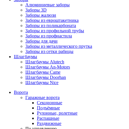
Алюминиевые заборы
Заборы 3D
Заборы жалюзи
Заборы из евроштакетника
Заборы из поликарбоната
Заборы из профильной трубы
Заборы из профнастила
Заборы для дачи
Заборы из металлического прутка
Заборы из сетки рабицы
Шлагбаумы
Шлагбаумы Alutech
Шлагбаумы An-Motors
Шлагбаумы Came
Шлагбаумы Doorhan
Шлагбаумы Nice
Ворота
Гаражные ворота
Секционные
Подъёмные
Рулонные, ролетные
Распашные
Раздвижные
По управлению