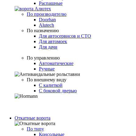
Распашные
По производителю
Doorhan
Alutech
По назначению
Для автосервисов и СТО
Для автомоек
Для дачи
По управлению
Автоматические
Ручные
По внешнему виду
С калиткой
С боковой дверью
Откатные ворота
По типу
Консольные