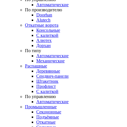
Автоматические
По производителю
Doorhan
Alutech
Откатные ворота
Консольные
С калиткой
Алютех
Дорхан
По типу
Автоматические
Механические
Распашные
Деревянные
Сендвич-панели
Штакетник
Профлист
С калиткой
По управлению
Автоматические
Промышленные
Секционные
Подъёмные
Откатные