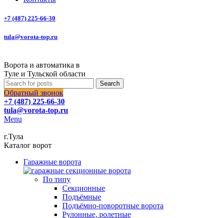
+7 (487) 225-66-30
tula@vorota-top.ru
Ворота и автоматика в
Туле и Тульской области
Search
Обратный звонок
+7 (487) 225-66-30
tula@vorota-top.ru
Menu
г.Тула
Каталог ворот
Гаражные ворота
По типу
Секционные
Подъёмные
Подъёмно-поворотные ворота
Рулонные, ролетные