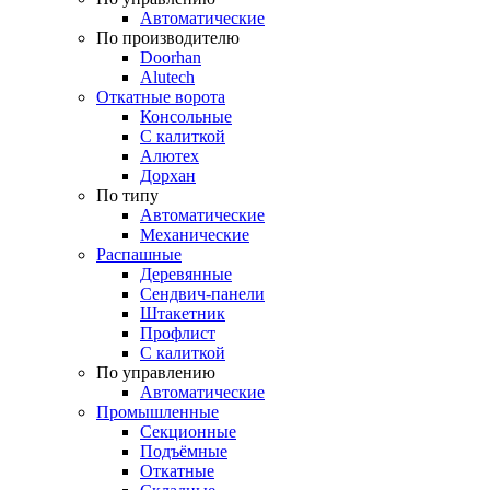
Автоматические
По производителю
Doorhan
Alutech
Откатные ворота
Консольные
С калиткой
Алютех
Дорхан
По типу
Автоматические
Механические
Распашные
Деревянные
Сендвич-панели
Штакетник
Профлист
С калиткой
По управлению
Автоматические
Промышленные
Секционные
Подъёмные
Откатные