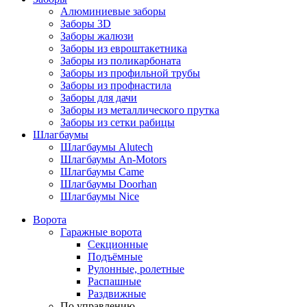
Алюминиевые заборы
Заборы 3D
Заборы жалюзи
Заборы из евроштакетника
Заборы из поликарбоната
Заборы из профильной трубы
Заборы из профнастила
Заборы для дачи
Заборы из металлического прутка
Заборы из сетки рабицы
Шлагбаумы
Шлагбаумы Alutech
Шлагбаумы An-Motors
Шлагбаумы Came
Шлагбаумы Doorhan
Шлагбаумы Nice
Ворота
Гаражные ворота
Секционные
Подъёмные
Рулонные, ролетные
Распашные
Раздвижные
По управлению