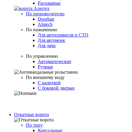
Распашные
По производителю
Doorhan
Alutech
По назначению
Для автосервисов и СТО
Для автомоек
Для дачи
По управлению
Автоматические
Ручные
По внешнему виду
С калиткой
С боковой дверью
Откатные ворота
По типу
Консольные