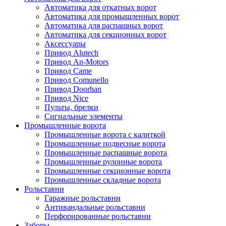
Автоматика для откатных ворот
Автоматика для промышленных ворот
Автоматика для распашных ворот
Автоматика для секционных ворот
Аксессуары
Привод Alutech
Привод An-Motors
Привод Came
Привод Comunello
Привод Doorhan
Привод Nice
Пульты, брелки
Сигнальные элементы
Промышленные ворота
Промышленные ворота с калиткой
Промышленные подвесные ворота
Промышленные распашные ворота
Промышленные рулонные ворота
Промышленные секционные ворота
Промышленные складные ворота
Рольставни
Гаражные рольставни
Антивандальные рольставни
Перфорированные рольставни
Заборы