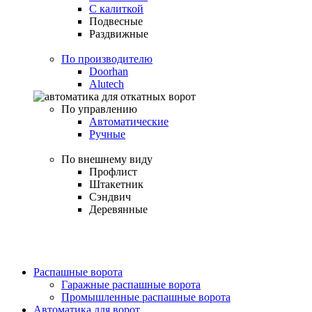
С калиткой
Подвесные
Раздвижные
По производителю
Doorhan
Alutech
По управлению
Автоматические
Ручные
По внешнему виду
Профлист
Штакетник
Сэндвич
Деревянные
Распашные ворота
Гаражные распашные ворота
Промышленные распашные ворота
Автоматика для ворот