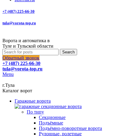
+7 (487) 225-66-30
tula@vorota-top.ru
Ворота и автоматика в
Туле и Тульской области
Search
Обратный звонок
+7 (487) 225-66-30
tula@vorota-top.ru
Menu
г.Тула
Каталог ворот
Гаражные ворота
По типу
Секционные
Подъёмные
Подъёмно-поворотные ворота
Рулонные, ролетные