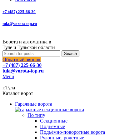
+7 (487) 225-66-30
tula@vorota-top.ru
Ворота и автоматика в
Туле и Тульской области
Search
Обратный звонок
+7 (487) 225-66-30
tula@vorota-top.ru
Menu
г.Тула
Каталог ворот
Гаражные ворота
По типу
Секционные
Подъёмные
Подъёмно-поворотные ворота
Рулонные, ролетные