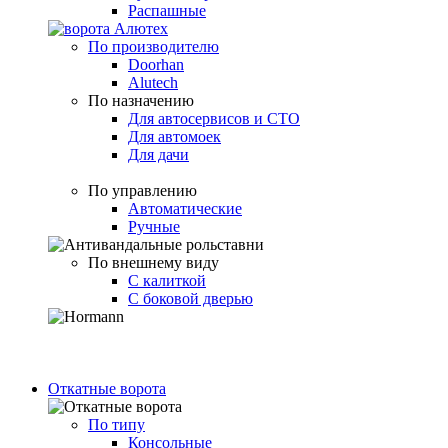
Распашные
По производителю
Doorhan
Alutech
По назначению
Для автосервисов и СТО
Для автомоек
Для дачи
По управлению
Автоматические
Ручные
По внешнему виду
С калиткой
С боковой дверью
Откатные ворота
По типу
Консольные