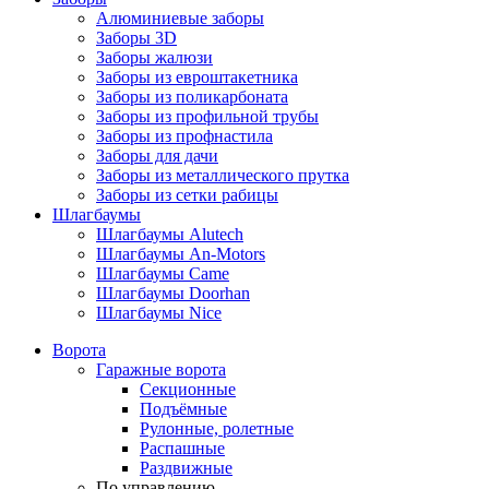
Алюминиевые заборы
Заборы 3D
Заборы жалюзи
Заборы из евроштакетника
Заборы из поликарбоната
Заборы из профильной трубы
Заборы из профнастила
Заборы для дачи
Заборы из металлического прутка
Заборы из сетки рабицы
Шлагбаумы
Шлагбаумы Alutech
Шлагбаумы An-Motors
Шлагбаумы Came
Шлагбаумы Doorhan
Шлагбаумы Nice
Ворота
Гаражные ворота
Секционные
Подъёмные
Рулонные, ролетные
Распашные
Раздвижные
По управлению