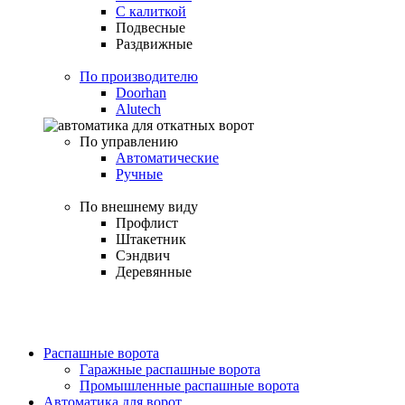
С калиткой
Подвесные
Раздвижные
По производителю
Doorhan
Alutech
По управлению
Автоматические
Ручные
По внешнему виду
Профлист
Штакетник
Сэндвич
Деревянные
Распашные ворота
Гаражные распашные ворота
Промышленные распашные ворота
Автоматика для ворот