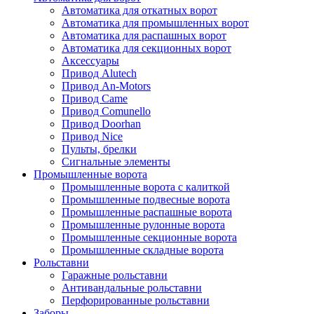
Автоматика для откатных ворот
Автоматика для промышленных ворот
Автоматика для распашных ворот
Автоматика для секционных ворот
Аксессуары
Привод Alutech
Привод An-Motors
Привод Came
Привод Comunello
Привод Doorhan
Привод Nice
Пульты, брелки
Сигнальные элементы
Промышленные ворота
Промышленные ворота с калиткой
Промышленные подвесные ворота
Промышленные распашные ворота
Промышленные рулонные ворота
Промышленные секционные ворота
Промышленные складные ворота
Рольставни
Гаражные рольставни
Антивандальные рольставни
Перфорированные рольставни
Заборы