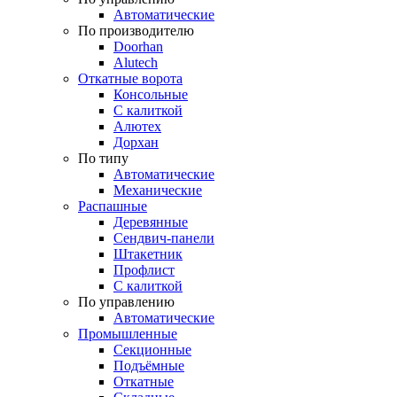
Автоматические
По производителю
Doorhan
Alutech
Откатные ворота
Консольные
С калиткой
Алютех
Дорхан
По типу
Автоматические
Механические
Распашные
Деревянные
Сендвич-панели
Штакетник
Профлист
С калиткой
По управлению
Автоматические
Промышленные
Секционные
Подъёмные
Откатные